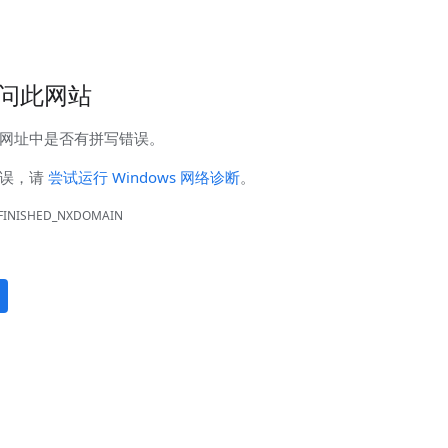
蚀检测
管道泄漏点光纤检测
杂散电流腐蚀检测、评估及干扰源