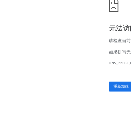
服务热线：
首页
关于我们
工程服务
管道外腐蚀评估（ECDA）
管道河流穿越段水下机器人腐
运行、维护
产品服务
阴极保护设备
防腐材料
高风险区安全管控设备
设备租赁
典型案例
新闻动态
联系我们
产品服务
阴极保护设备