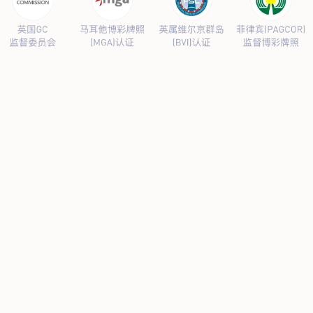
新闻动态
关于我们
工程服务
管道外腐蚀评估（ECDA）
管道河流穿越段水下机器人腐
蚀检测
管道泄漏点光纤检测
杂散电流腐蚀检测、评估及干
扰源排流防护
环焊缝开挖复拍及补强修复
数字化管道阴极
保护设计及运行、维护
产品服务
阴极保护设备
防腐材料
高风险区安全管控设备
设备租赁
典型案例
新闻动态
联系我们
当前位置：
主页
>
新闻动态
首次突破2亿吨！中国石油油气