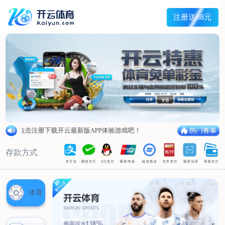
首页
关于我们
工程服务
管道外腐蚀评估（ECDA）
管道河流穿越段水下机器人腐蚀检测
管道泄漏点光纤检测
杂散电流腐蚀检测、评估及干扰源排流防护
环焊缝开挖复拍及补强修复
数字化管道阴极保护设计及运行、维护
产品服务
阴极保护设备
防腐材料
高风险区安全管控设备
设备租赁
典型案例
新闻动态
联系我们