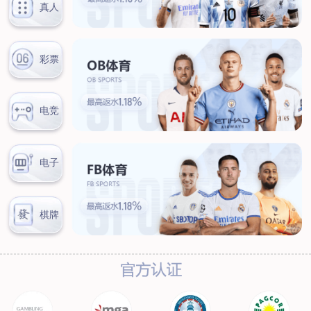
服务热线：
首页
关于我们
工程服务
管道外腐蚀评估（ECDA）
管道河流穿越段水下机器人腐
蚀检测
管道泄漏点光纤检测
杂散电流腐蚀检测、评估及干
扰源排流防护
环焊缝开挖复拍及补强修复
数字化管道阴极
保护设计及运行、维护
产品服务
阴极保护设备
防腐材料
高风险区安全管控设备
设备租赁
典型案例
新闻动态
联系我们