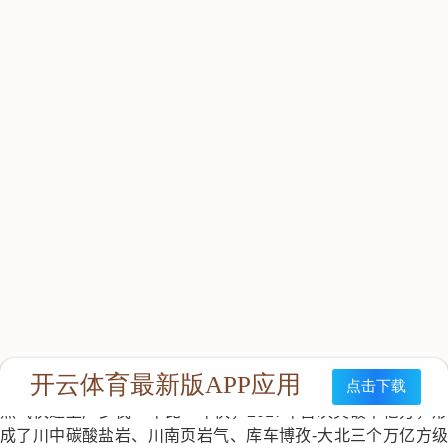
△西南油气田
作为绿色低碳能源的代表，天然气与石油一样成为我国的重要能
源，肩负保障国家能源安全的重任。“十三五”以来，中国石油天
然气快速上产步伐一年比一年快，2017年首次突破千亿方，形
成了川中碳酸盐岩、川南页岩气、库车博孜-大北三个万亿方级