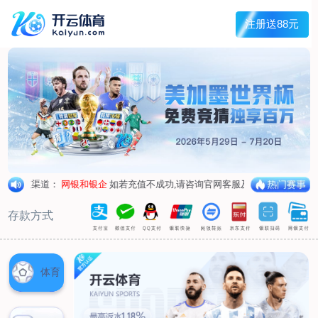
首页
关于我们
工程服务
管道外腐蚀评估（ECDA）
管道河流穿越段水下机器人腐蚀检测
管道泄漏点光纤检测
杂散电流腐蚀检测、评估及干扰源排流防护
环焊缝开挖复拍及补强修复
数字化管道阴极保护设计及运行、维护
产品服务
阴极保护设备
防腐材料
高风险区安全管控设备
设备租赁
典型案例
新闻动态
联系我们