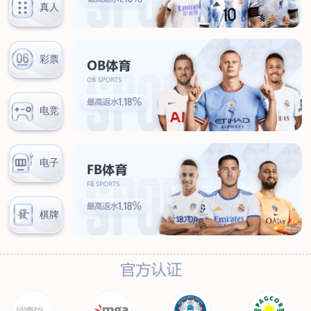
服务热线：
首页
关于我们
工程服务
管道外腐蚀评估（ECDA）
管道河流穿越段水下机器人腐
蚀检测
管道泄漏点光纤检测
杂散电流腐蚀检测、评估及干
扰源排流防护
环焊缝开挖复拍及补强修复
数字化管道阴极
保护设计及运行、维护
产品服务
阴极保护设备
防腐材料
高风险区安全管控设备
设备租赁
典型案例
新闻动态
联系我们
热门关键词：
2017
2016
2015
2019
2011
2010