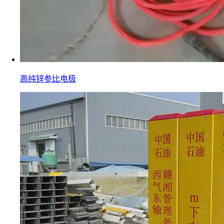
高纯锌参比电极